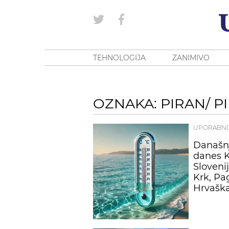
TEHNOLOGIJA
ZANIMIVO
OZNAKA: PIRAN/ P
UPORABN
Današn
danes K
Sloveni
Krk, Pa
Hrvašk