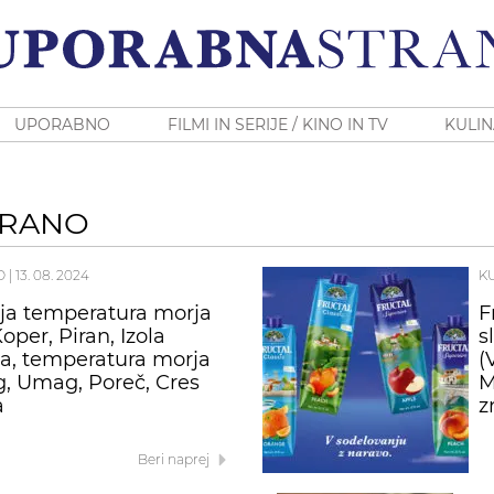
UPORABNO
FILMI IN SERIJE / KINO IN TV
KULIN
IRANO
O
|
13. 08. 2024
K
ja temperatura morja
F
oper, Piran, Izola
s
ja, temperatura morja
(
g, Umag, Poreč, Cres
M
a
z
Beri naprej