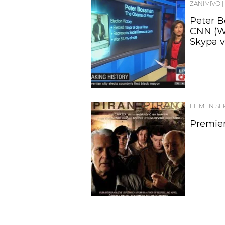
ZANIMIVO
|
Peter B
CNN (Wo
Skypa v 
FILMI IN SE
Premiere