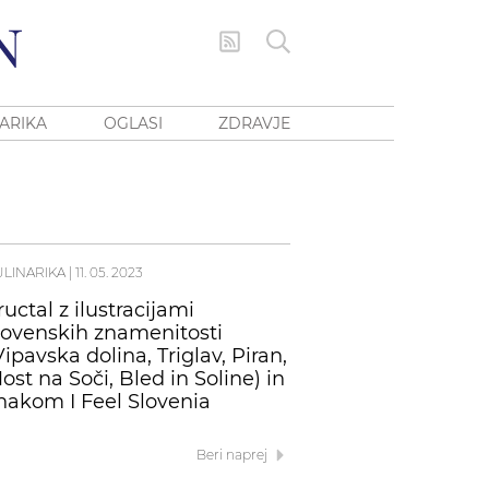
ARIKA
OGLASI
ZDRAVJE
ULINARIKA
|
11. 05. 2023
ructal z ilustracijami
lovenskih znamenitosti
Vipavska dolina, Triglav, Piran,
ost na Soči, Bled in Soline) in
nakom I Feel Slovenia
Beri naprej