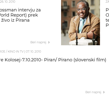
26. 10. 2010
Z
ossman intervju za
P
rld Report) prek
O
živo iz Pirana
t
P
Beri naprej
RIJE / KINO IN TV
|
07. 10. 2010
 Kolosej-7.10.2010- Piran/ Pirano (slovenski film)
Beri naprej