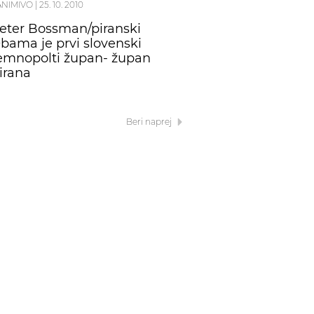
ANIMIVO
|
25. 10. 2010
eter Bossman/piranski
bama je prvi slovenski
emnopolti župan- župan
irana
Beri naprej