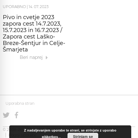
UPORABNO
|
14. 07. 2023
Pivo in cvetje 2023
zapora cest 14.7.2023,
15.7.2023 in 16.7.2023 /
Zapora cest Laško-
Breze-Šentjur in Celje-
Šmarjeta
Beri naprej
Uporabna stran
© 2008-2026 Uporabna Stran gostuje na
Zabec.net
Piškotki
Z nadaljevanjem uporabe te strani, se strinjate z uporabo
Pogoji uporabe
Strinjam se
piškotkov.
.