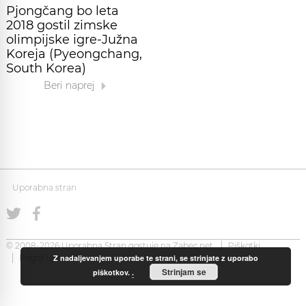
Pjongčang bo leta
2018 gostil zimske
olimpijske igre-Južna
Koreja (Pyeongchang,
South Korea)
Beri naprej
Uporabna stran
© 2008-2026 Uporabna Stran gostuje na
Zabec.net
Piškotki
Z nadaljevanjem uporabe te strani, se strinjate z uporabo
Pogoji uporabe
Strinjam se
piškotkov.
.