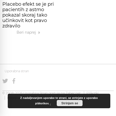
Placebo efekt se je pri
pacientih z astmo
pokazal skoraj tako
učinkovit kot pravo
zdravilo
Beri naprej
Uporabna stran
© 2008-2026 Uporabna Stran gostuje na
Zabec.net
Piškotki
Z nadaljevanjem uporabe te strani, se strinjate z uporabo
Pogoji uporabe
Strinjam se
piškotkov.
.