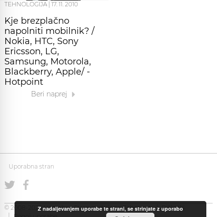
TEHNOLOGIJA
|
17. 11. 2010
Kje brezplačno
napolniti mobilnik? /
Nokia, HTC, Sony
Ericsson, LG,
Samsung, Motorola,
Blackberry, Apple/ -
Hotpoint
Beri naprej
Uporabna stran
© 2008-2026 Uporabna Stran gostuje na
Zabec.net
Piškotki
Z nadaljevanjem uporabe te strani, se strinjate z uporabo
Pogoji uporabe