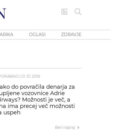
ARIKA
OGLASI
ZDRAVJE
PORABNO
|
01. 10. 2019
ako do povračila denarja za
upljene vozovnice Adrie
irways? Možnosti je več, a
na ima precej več možnosti
a uspeh
Beri naprej