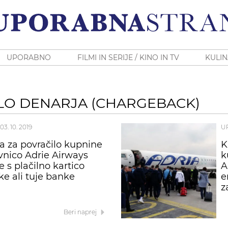
UPORABNO
FILMI IN SERIJE / KINO IN TV
KULIN
LO DENARJA (CHARGEBACK)
03. 10. 2019
U
a za povračilo kupnine
K
vnico Adrie Airways
k
 s plačilno kartico
A
ke ali tuje banke
e
z
Beri naprej