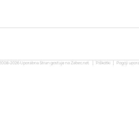
2008-2026 Uporabna Stran gostuje na
Zabec.net
Piškotki
Pogoji upor