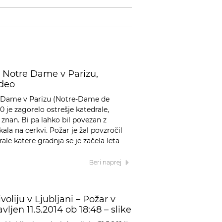
o Notre Dame v Parizu,
ideo
re Dame v Parizu (Notre-Dame de
50 je zagorelo ostrešje katedrale,
 znan. Bi pa lahko bil povezan z
ala na cerkvi. Požar je žal povzročil
ale katere gradnja se je začela leta
Beri naprej
voliju v Ljubljani – Požar v
vljen 11.5.2014 ob 18:48 – slike