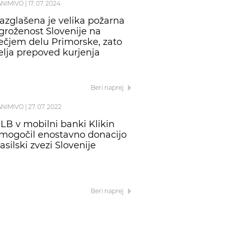
ANIMIVO
|
17. 07. 2024
azglašena je velika požarna
groženost Slovenije na
ečjem delu Primorske, zato
elja prepoved kurjenja
Beri naprej
ANIMIVO
|
27. 07. 2022
LB v mobilni banki Klikin
mogočil enostavno donacijo
asilski zvezi Slovenije
Beri naprej