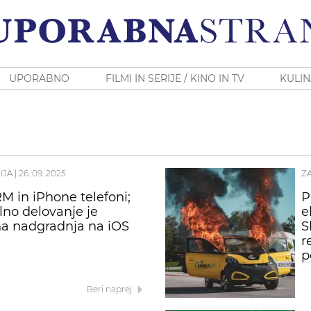
UPORABNO
FILMI IN SERIJE / KINO IN TV
KULIN
IJA
|
26. 09. 2025
Z
M in iPhone telefoni;
P
ilno delovanje je
e
a nadgradnja na iOS
S
r
p
Beri naprej