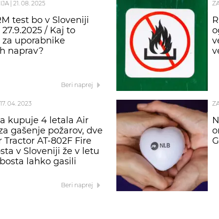
IJA
|
21. 08. 2025
Z
M test bo v Sloveniji
R
27.9.2025 / Kaj to
o
 za uporabnike
v
h naprav?
v
Beri naprej
17. 04. 2023
Z
a kupuje 4 letala Air
N
 za gašenje požarov, dve
o
ir Tractor AT-802F Fire
G
ta v Sloveniji že v letu
bosta lahko gasili
Beri naprej