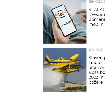
TEHNOLOG
SI-ALAR
izveden 
pomeni
mobilni
ZANIMIVO
|
Slovenij
Tractor
letali A
Boss bos
2023 in 
požare