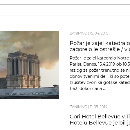
ZANIMIVO
|
15. 04. 2019
Požar je zajel katedral
zagorelo je ostrešje / v
Požar je zajel katedralo Not
Paris). Danes, 15.4.2019 ob 18.
razlog za požar trenutno še ni
obnovitvenimi deli, ki so potek
zrušitev zvonika gotske katedr
1163, dokončana …
ZANIMIVO
|
11. 05. 2014
Gori Hotel Bellevue v Ti
Hotelu Bellevue je bil ja