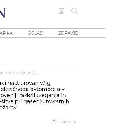
ARIKA
OGLASI
ZDRAVJE
ANIMIVO
|
22. 09. 2025
rvi nadzorovan vžig
lektričnega avtomobila v
loveniji razkril tveganja in
ešitve pri gašenju tovrstnih
ožarov
Beri naprej