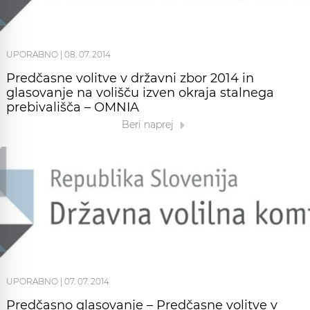
UPORABNO
|
08. 07. 2014
Predčasne volitve v državni zbor 2014 in
glasovanje na volišču izven okraja stalnega
prebivališča – OMNIA
Beri naprej
UPORABNO
|
07. 07. 2014
Predčasno glasovanje – Predčasne volitve v