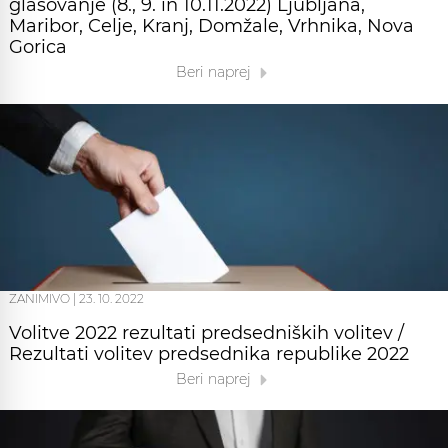
glasovanje (8., 9. in 10.11.2022) Ljubljana,
Maribor, Celje, Kranj, Domžale, Vrhnika, Nova
Gorica
Beri naprej
ZANIMIVO
|
23. 10. 2022
Volitve 2022 rezultati predsedniških volitev /
Rezultati volitev predsednika republike 2022
Beri naprej