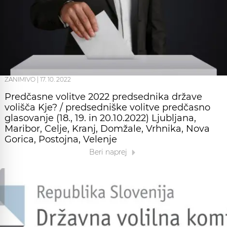
ZANIMIVO
|
17. 10. 2022
Predčasne volitve 2022 predsednika države
volišča Kje? / predsedniške volitve predčasno
glasovanje (18., 19. in 20.10.2022) Ljubljana,
Maribor, Celje, Kranj, Domžale, Vrhnika, Nova
Gorica, Postojna, Velenje
Beri naprej