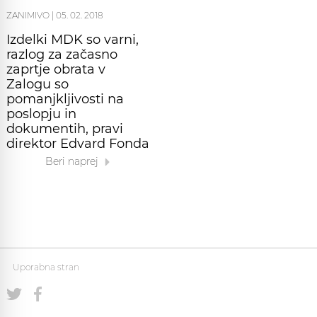
ZANIMIVO
|
05. 02. 2018
Izdelki MDK so varni,
razlog za začasno
zaprtje obrata v
Zalogu so
pomanjkljivosti na
poslopju in
dokumentih, pravi
direktor Edvard Fonda
Beri naprej
Uporabna stran