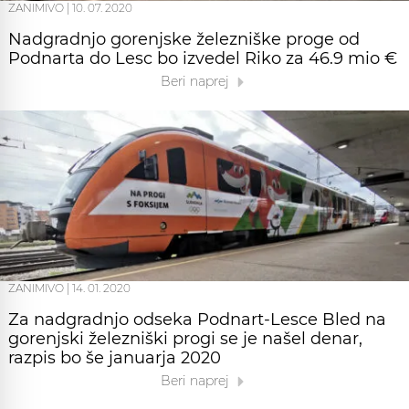
ZANIMIVO
|
10. 07. 2020
Nadgradnjo gorenjske železniške proge od
Podnarta do Lesc bo izvedel Riko za 46.9 mio €
Beri naprej
ZANIMIVO
|
14. 01. 2020
Za nadgradnjo odseka Podnart-Lesce Bled na
gorenjski železniški progi se je našel denar,
razpis bo še januarja 2020
Beri naprej