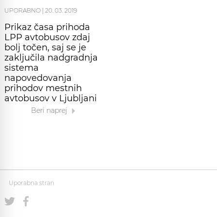
UPORABNO
|
20. 03. 2019
Prikaz časa prihoda
LPP avtobusov zdaj
bolj točen, saj se je
zaključila nadgradnja
sistema
napovedovanja
prihodov mestnih
avtobusov v Ljubljani
Beri naprej
Uporabna stran