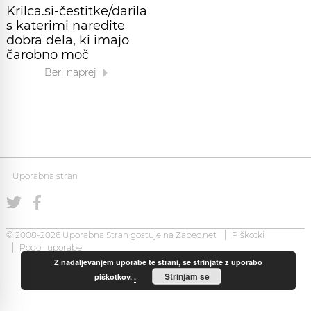
Krilca.si-čestitke/darila
s katerimi naredite
dobra dela, ki imajo
čarobno moč
Beri naprej
Uporabna stran
© 2008-2026 Uporabna Stran gostuje na
Zabec.net
Piškotki
Pogoji uporabe
Z nadaljevanjem uporabe te strani, se strinjate z uporabo
Strinjam se
piškotkov.
.