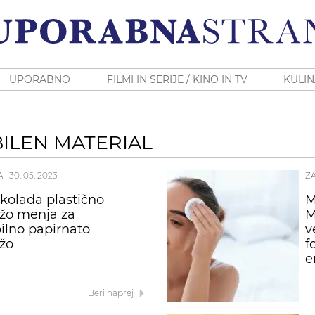
UPORABNO
FILMI IN SERIJE / KINO IN TV
KULIN
BILEN MATERIAL
A
|
30. 05. 2023
Z
kolada plastično
M
žo menja za
M
bilno papirnato
v
žo
f
e
Beri naprej