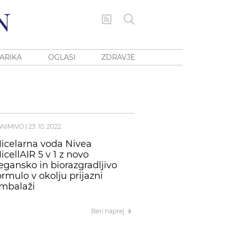
ARIKA
OGLASI
ZDRAVJE
ANIMIVO
|
23. 10. 2022
icelarna voda Nivea
icellAIR 5 v 1 z novo
egansko in biorazgradljivo
ormulo v okolju prijazni
mbalaži
Beri naprej