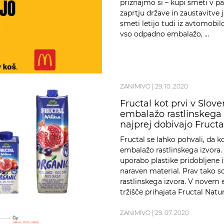
priznajmo si – kupi smeti v pa
zaprtju države in zaustavitve 
smeti letijo tudi iz avtomobil
vso odpadno embalažo, …
ZANIMIVO
|
29. 10. 2020
Fructal kot prvi v Slove
embalažo rastlinskega 
najprej dobivajo Fruct
Fructal se lahko pohvali, da ko
embalažo rastlinskega izvora.
uporabo plastike pridobljene iz
naraven material. Prav tako s
rastlinskega izvora. V novem 
tržišče prihajata Fructal Natu
ZANIMIVO
|
29. 07. 2020