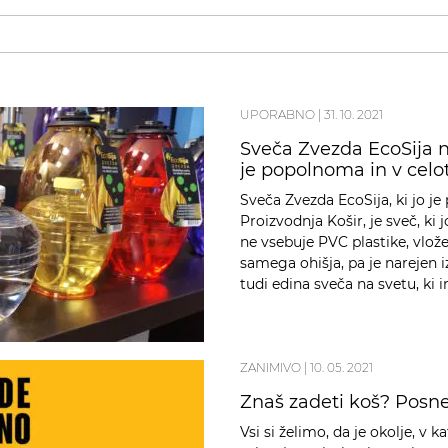
UPORABNO
|
31. 10. 2021
Sveča Zvezda EcoSija na
je popolnoma in v celot
Sveča Zvezda EcoSija, ki jo je
Proizvodnja Košir, je sveč, ki j
ne vsebuje PVC plastike, vlož
samega ohišja, pa je narejen iz
tudi edina sveča na svetu, ki
ZANIMIVO
|
10. 05. 2021
Znaš zadeti koš? Posne
Vsi si želimo, da je okolje, v 