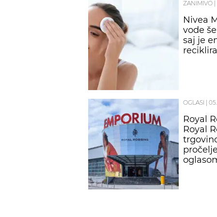
ZANIMIVO
|
Nivea M
vode še 
saj je 
recikli
OGLASI
|
05
Royal R
Royal R
trgovin
pročelj
oglaso