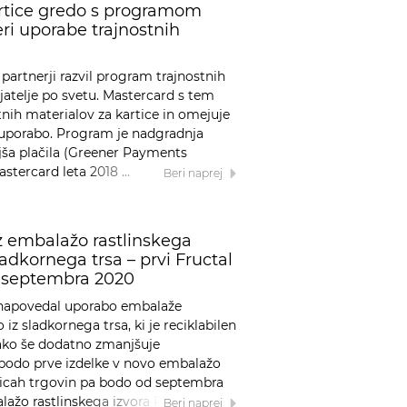
artice gredo s programom
eri uporabe trajnostnih
partnerji razvil program trajnostnih
dajatelje po svetu. Mastercard s tem
nih materialov za kartice in omejuje
 uporabo. Program je nadgradnja
ejša plačila (Greener Payments
astercard leta 2018 …
Beri naprej
i z embalažo rastlinskega
ladkornega trsa – prvi Fructal
i septembra 2020
ji napovedal uporabo embalaže
 iz sladkornega trsa, ki je reciklabilen
tako še dodatno zmanjšuje
 bodo prve izdelke v novo embalažo
olicah trgovin pa bodo od septembra
lažo rastlinskega izvora Polovico …
Beri naprej