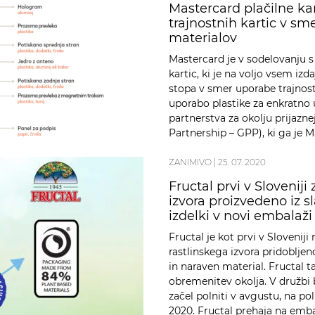
Mastercard plačilne k
trajnostnih kartic v sm
materialov
Mastercard je v sodelovanju s 
kartic, ki je na voljo vsem iz
stopa v smer uporabe trajnost
uporabo plastike za enkratno
partnerstva za okolju prijazn
Partnership – GPP), ki ga je M
ZANIMIVO
|
25. 07. 2020
Fructal prvi v Slovenij
izvora proizvedeno iz s
izdelki v novi embalaž
Fructal je kot prvi v Sloveni
rastlinskega izvora pridobljeno
in naraven material. Fructal 
obremenitev okolja. V družbi
začel polniti v avgustu, na p
2020. Fructal prehaja na emba