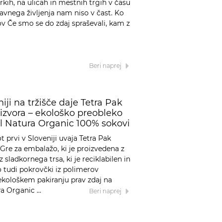
rkih, na ulicah in mestnih trgih v času
javnega življenja nam niso v čast. Ko
ov Če smo se do zdaj spraševali, kam z
Beri naprej
niji na tržišče daje Tetra Pak
izvora – ekološko preobleko
al Natura Organic 100% sokovi
t prvi v Sloveniji uvaja Tetra Pak
 Gre za embalažo, ki je proizvedena z
 sladkornega trsa, ki je reciklabilen in
o tudi pokrovčki iz polimerov
ekološkem pakiranju prav zdaj na
ra Organic …
Beri naprej