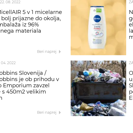
22. 08. 2022
Z
icellAIR 5 v 1 micelarne
N
bolj prijazne do okolja,
g
embalaža iz 96%
e
ranega materiala
l
m
Beri naprej
. 04. 2022
Z
obbins Slovenija /
O
obbins je ob prihodu v
u
o Emporium zavzel
S
e s 450m2 velikim
p
m
E
Beri naprej