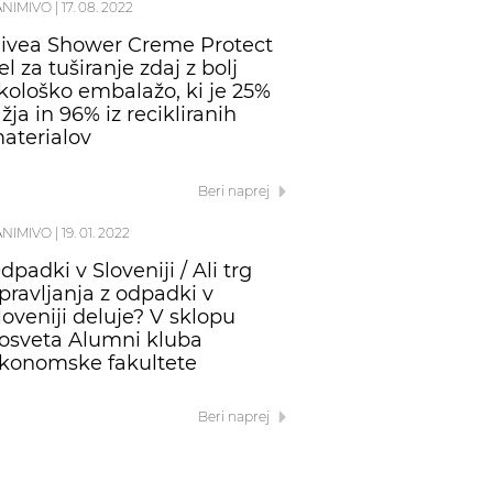
ANIMIVO
|
17. 08. 2022
ivea Shower Creme Protect
el za tuširanje zdaj z bolj
kološko embalažo, ki je 25%
ažja in 96% iz recikliranih
aterialov
Beri naprej
ANIMIVO
|
19. 01. 2022
dpadki v Sloveniji / Ali trg
pravljanja z odpadki v
loveniji deluje? V sklopu
osveta Alumni kluba
konomske fakultete
Beri naprej