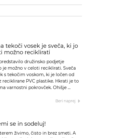
 tekoči vosek je sveča, ki jo
i možno reciklirati
 predstavilo družinsko podjetje
o je možno v celoti reciklirati. Sveča
ek s tekočim voskom, ki je ločen od
 reciklirane PVC plastike. Hkrati je to
 ima varnostni pokrovček. Ohišje …
Beri naprej
mi se in sodeluj!
katerem živimo, čisto in brez smeti. A