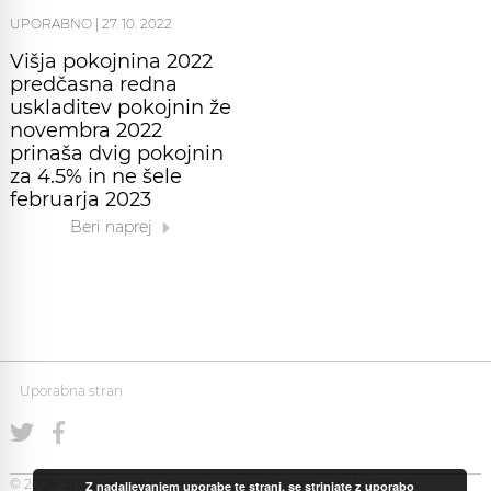
UPORABNO
|
27. 10. 2022
Višja pokojnina 2022
predčasna redna
uskladitev pokojnin že
novembra 2022
prinaša dvig pokojnin
za 4.5% in ne šele
februarja 2023
Beri naprej
Uporabna stran
© 2008-2026 Uporabna Stran gostuje na
Zabec.net
Piškotki
Z nadaljevanjem uporabe te strani, se strinjate z uporabo