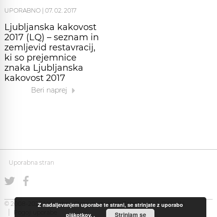
UPORABNO
|
07. 02. 2017
Ljubljanska kakovost
2017 (LQ) – seznam in
zemljevid restavracij,
ki so prejemnice
znaka Ljubljanska
kakovost 2017
Beri naprej
Uporabna stran
© 2008-2026 Uporabna Stran gostuje na
Zabec.net
Piškotki
Z nadaljevanjem uporabe te strani, se strinjate z uporabo
Pogoji uporabe
Strinjam se
piškotkov.
.