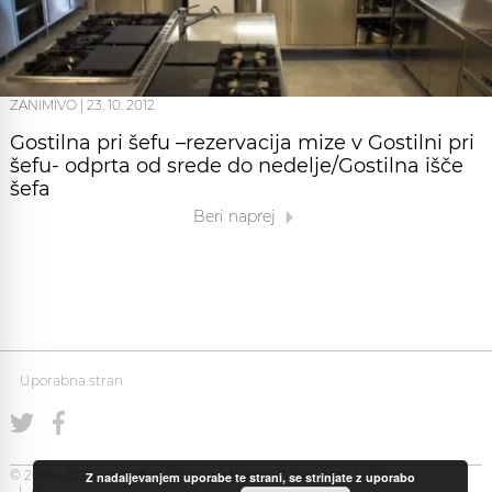
ZANIMIVO
|
23. 10. 2012
Gostilna pri šefu –rezervacija mize v Gostilni pri
šefu- odprta od srede do nedelje/Gostilna išče
šefa
Beri naprej
Uporabna stran
© 2008-2026 Uporabna Stran gostuje na
Zabec.net
Piškotki
Z nadaljevanjem uporabe te strani, se strinjate z uporabo