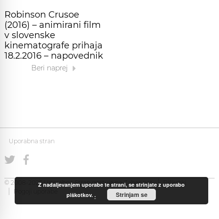
Robinson Crusoe
(2016) – animirani film
v slovenske
kinematografe prihaja
18.2.2016 – napovednik
Beri naprej
Uporabna stran
© 2008-2026 Uporabna Stran gostuje na
Zabec.net
Piškotki
Z nadaljevanjem uporabe te strani, se strinjate z uporabo
Pogoji uporabe
Strinjam se
piškotkov.
.