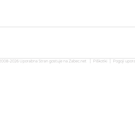
2008-2026 Uporabna Stran gostuje na
Zabec.net
Piškotki
Pogoji upor