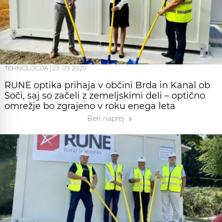
TEHNOLOGIJA
|
23. 09. 2020
RUNE optika prihaja v občini Brda in Kanal ob
Soči, saj so začeli z zemeljskimi deli – optično
omrežje bo zgrajeno v roku enega leta
Beri naprej