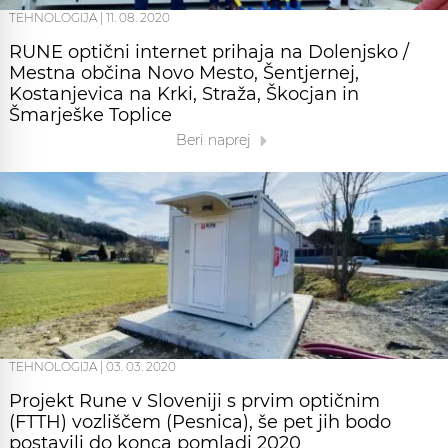
TEHNOLOGIJA
|
11. 08. 2020
RUNE optični internet prihaja na Dolenjsko /
Mestna občina Novo Mesto, Šentjernej,
Kostanjevica na Krki, Straža, Škocjan in
Šmarješke Toplice
Beri naprej
TEHNOLOGIJA
|
03. 03. 2020
Projekt Rune v Sloveniji s prvim optičnim
(FTTH) vozliščem (Pesnica), še pet jih bodo
postavili do konca pomladi 2020