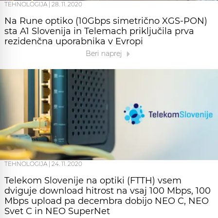
TEHNOLOGIJA
|
28. 11. 2020
Na Rune optiko (10Gbps simetrično XGS-PON)
sta A1 Slovenija in Telemach priključila prva
rezidenčna uporabnika v Evropi
Beri naprej
TEHNOLOGIJA
|
24. 11. 2020
Telekom Slovenije na optiki (FTTH) vsem
dviguje download hitrost na vsaj 100 Mbps, 100
Mbps upload pa decembra dobijo NEO C, NEO
Svet C in NEO SuperNet