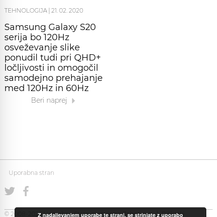
TEHNOLOGIJA
|
21. 02. 2020
Samsung Galaxy S20
serija bo 120Hz
osveževanje slike
ponudil tudi pri QHD+
ločljivosti in omogočil
samodejno prehajanje
med 120Hz in 60Hz
Beri naprej
Uporabna stran
© 2008-2026 Uporabna Stran gostuje na
Zabec.net
Piškotki
Z nadaljevanjem uporabe te strani, se strinjate z uporabo