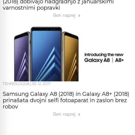
(2018) dobivajo nadgradnjo z januarskimi
varnostnimi popravki
Beri naprej
TEHNOLOGIJA
|
30. 12. 2017
Samsung Galaxy A8 (2018) in Galaxy A8+ (2018)
prinašata dvojni selfi fotoaparat in zaslon brez
robov
Beri naprej