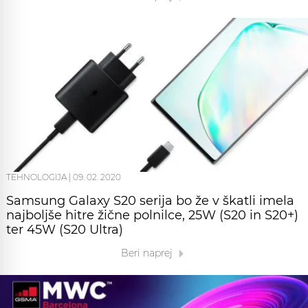
TEHNOLOGIJA
|
09. 02. 2020
Samsung Galaxy S20 serija bo že v škatli imela
najboljše hitre žične polnilce, 25W (S20 in S20+)
ter 45W (S20 Ultra)
Beri naprej