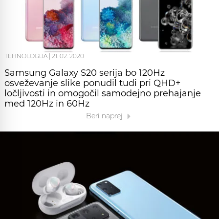
TEHNOLOGIJA
|
21. 02. 2020
Samsung Galaxy S20 serija bo 120Hz
osveževanje slike ponudil tudi pri QHD+
ločljivosti in omogočil samodejno prehajanje
med 120Hz in 60Hz
Beri naprej