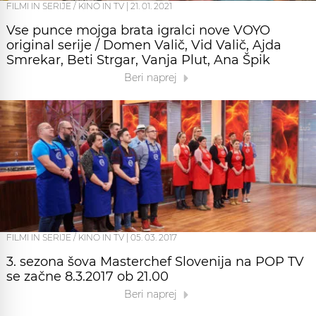
FILMI IN SERIJE / KINO IN TV
|
21. 01. 2021
Vse punce mojga brata igralci nove VOYO
original serije / Domen Valič, Vid Valič, Ajda
Smrekar, Beti Strgar, Vanja Plut, Ana Špik
Beri naprej
FILMI IN SERIJE / KINO IN TV
|
05. 03. 2017
3. sezona šova Masterchef Slovenija na POP TV
se začne 8.3.2017 ob 21.00
Beri naprej