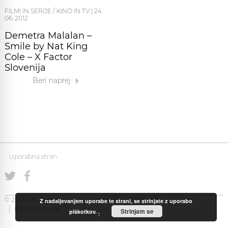
FILMI IN SERIJE / KINO IN TV
|
24.
06. 2012
Demetra Malalan –
Smile by Nat King
Cole – X Factor
Slovenija
Beri naprej
Uporabna stran
© 2008-2026 Uporabna Stran gostuje na
Zabec.net
Piškotki
Z nadaljevanjem uporabe te strani, se strinjate z uporabo
Pogoji uporabe
Strinjam se
piškotkov.
.