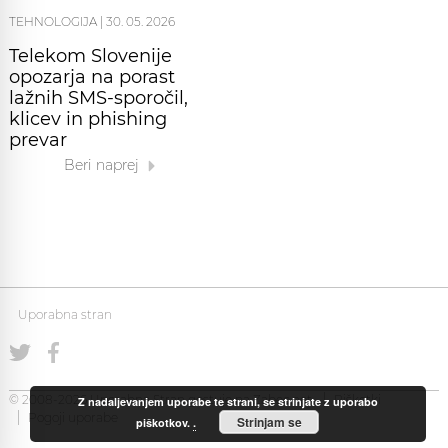
TEHNOLOGIJA
|
30. 05. 2026
Telekom Slovenije
opozarja na porast
lažnih SMS-sporočil,
klicev in phishing
prevar
Beri naprej
Uporabna stran
© 2008-2026 Uporabna Stran gostuje na
Zabec.net
Piškotki
Z nadaljevanjem uporabe te strani, se strinjate z uporabo
Pogoji uporabe
Strinjam se
piškotkov.
.