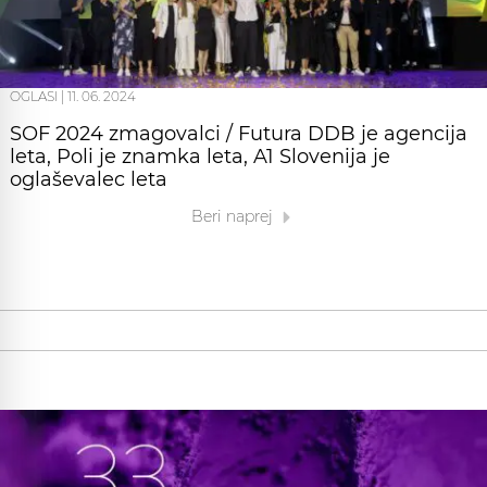
OGLASI
|
11. 06. 2024
SOF 2024 zmagovalci / Futura DDB je agencija
leta, Poli je znamka leta, A1 Slovenija je
oglaševalec leta
Beri naprej