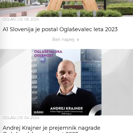
OGLASI
|
02. 06. 2024
A1 Slovenija je postal Oglaševalec leta 2023
Beri naprej
OGLASI
|
03. 04. 2024
Andrej Krajner je prejemnik nagrade