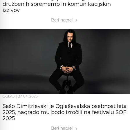
družbenih sprememb in komunikacijskih
izzivov
Beri naprej
OGLASI
|
27. 04. 2025
Sašo Dimitrievski je Oglaševalska osebnost leta
2025, nagrado mu bodo izročili na festivalu SOF
2025
Beri naprej