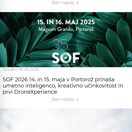
Beri naprej
OGLASI
|
06. 05. 2026
SOF 2026 14. in 15. maja v Portorož prinaša
umetno inteligenco, kreativno učinkovitost in
prvi DroneXperience
Beri naprej