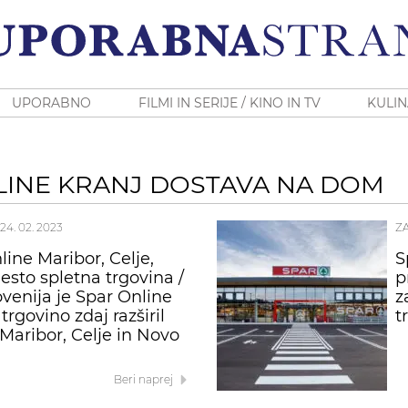
UPORABNO
FILMI IN SERIJE / KINO IN TV
KULIN
LINE KRANJ DOSTAVA NA DOM
24. 02. 2023
Z
line Maribor, Celje,
S
sto spletna trgovina /
p
ovenija je Spar Online
z
trgovino zdaj razširil
t
 Maribor, Celje in Novo
Beri naprej