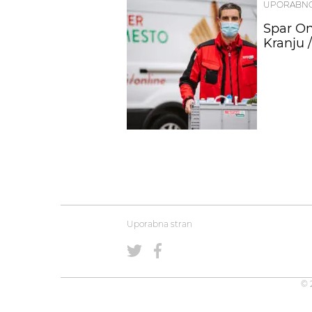
UPORABN
Spar On
Kranju 
Uporabna stran
© 