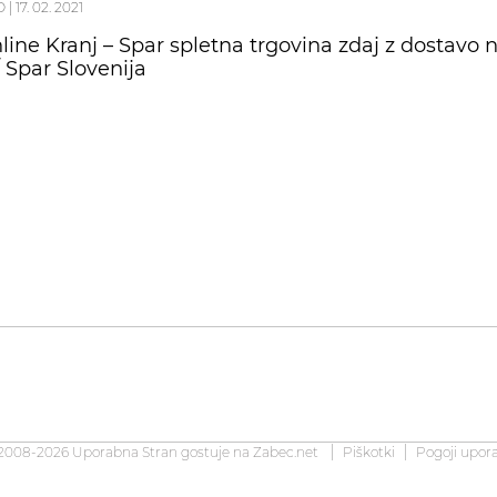
O
|
17. 02. 2021
line Kranj – Spar spletna trgovina zdaj z dostavo 
/ Spar Slovenija
2008-2026 Uporabna Stran gostuje na
Zabec.net
Piškotki
Pogoji upor