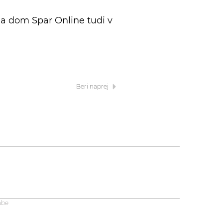
na dom Spar Online tudi v
Beri naprej
abe