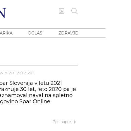
ARIKA
OGLASI
ZDRAVJE
ANIMIVO
|
29. 03. 2021
par Slovenija v letu 2021
raznuje 30 let, leto 2020 pa je
aznamoval naval na spletno
rgovino Spar Online
Beri naprej