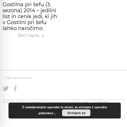
Gostilna pri šefu (3.
sezona) 2014 – jedilni
list in cenik jedi, ki jih
v Gostilni pri šefu
lahko naročimo
Beri naprej
Uporabna stran
© 2008-2026 Uporabna Stran gostuje na
Zabec.net
Piškotki
Z nadaljevanjem uporabe te strani, se strinjate z uporabo
Pogoji uporabe
Strinjam se
piškotkov.
.