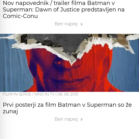
Nov napovednik / trailer filma Batman v
Superman: Dawn of Justice predstavljen na
Comic-Conu
Beri naprej
FILMI IN SERIJE / KINO IN TV
|
08. 06. 2015
Prvi posterji za film Batman v Superman so že
zunaj
Beri naprej