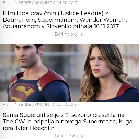
FILMI IN SERIJE / KINO IN TV
|
14. 06. 2017
Film Liga pravičnih (Justice League) z
Batmanom, Supermanom, Wonder Woman,
Aquamanom v Slovenijo prihaja 16.11.2017
Beri naprej
FILMI IN SERIJE / KINO IN TV
|
25. 10. 2016
Serija Supergirl se je z 2. sezono preselila na
The CW in pripeljala novega Supermana, ki ga
igra Tyler Hoechlin
Beri naprej