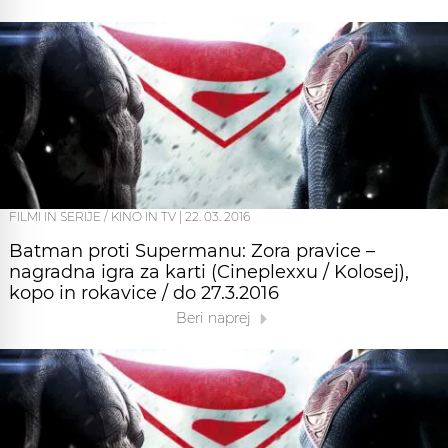
FILMI IN SERIJE / KINO IN TV
|
22. 03. 2016
Batman proti Supermanu: Zora pravice –
nagradna igra za karti (Cineplexxu / Kolosej),
kopo in rokavice / do 27.3.2016
Beri naprej