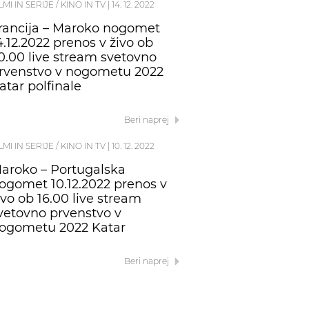
LMI IN SERIJE / KINO IN TV
|
14. 12. 2022
rancija – Maroko nogomet
4.12.2022 prenos v živo ob
0.00 live stream svetovno
rvenstvo v nogometu 2022
atar polfinale
Beri naprej
LMI IN SERIJE / KINO IN TV
|
10. 12. 2022
aroko – Portugalska
ogomet 10.12.2022 prenos v
ivo ob 16.00 live stream
vetovno prvenstvo v
ogometu 2022 Katar
Beri naprej