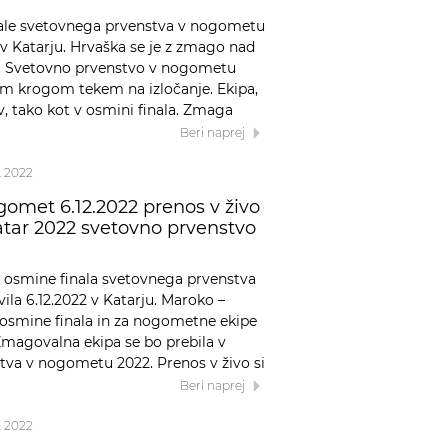
inale svetovnega prvenstva v nogometu
2 v Katarju. Hrvaška se je z zmago nad
le. Svetovno prvenstvo v nogometu
im krogom tekem na izločanje. Ekipa,
v, tako kot v osmini finala. Zmaga
Beri naprej
2. 2022
gomet 6.12.2022 prenos v živo
atar 2022 svetovno prvenstvo
 osmine finala svetovnega prvenstva
ila 6.12.2022 v Katarju. Maroko –
osmine finala in za nogometne ekipe
Zmagovalna ekipa se bo prebila v
tva v nogometu 2022. Prenos v živo si
Beri naprej
2. 2022