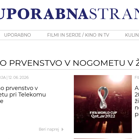
UPORABNO
FILMI IN SERIJE / KINO IN TV
KULIN
O PRVENSTVO V NOGOMETU V 
IJA
|
12. 06. 2026
FI
o prvenstvo v
A
tu pri Telekomu
2
je
ž
n
p
Beri naprej