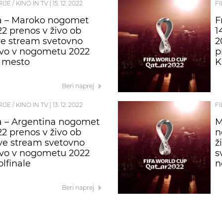
RIJE / KINO IN TV
|
15. 12. 2022
FI
a – Maroko nogomet
F
22 prenos v živo ob
1
ive stream svetovno
2
tvo v nogometu 2022
p
. mesto
K
Beri naprej
RIJE / KINO IN TV
|
13. 12. 2022
FI
a – Argentina nogomet
M
22 prenos v živo ob
n
ive stream svetovno
ž
tvo v nogometu 2022
s
olfinale
n
Beri naprej