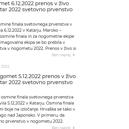
et 6.12.2022 prenos v živo
atar 2022 svetovno prvenstvo
mine finala svetovnega prvenstva v
a 6.12.2022 v Katarju. Maroko –
osmine finala in za nogometne ekipe
Zmagovalna ekipa se bo prebila v
tva v nogometu 2022. Prenos v živo si
Beri naprej
2. 2022
omet 5.12.2022 prenos v živo
atar 2022 svetovno prvenstvo
 osmine finala svetovnega prvenstva
ila 5.12.2022 v Katarju. Osmina finala
 boje na izločanje. Hrvaška se tako v
mago nad Japonsko. V primeru, da
ovno prvenstvo v nogometu 2022.
Beri naprej