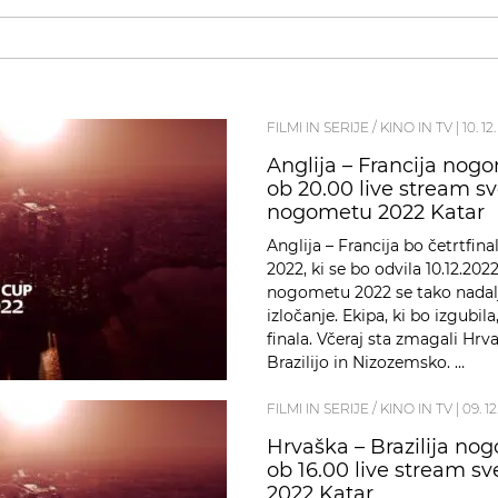
FILMI IN SERIJE / KINO IN TV
|
10. 12
Anglija – Francija nogo
ob 20.00 live stream s
nogometu 2022 Katar
Anglija – Francija bo četrtfi
2022, ki se bo odvila 10.12.20
nogometu 2022 se tako nada
izločanje. Ekipa, ki bo izgubi
finala. Včeraj sta zmagali Hrv
Brazilijo in Nizozemsko. …
FILMI IN SERIJE / KINO IN TV
|
09. 1
Hrvaška – Brazilija nog
ob 16.00 live stream 
2022 Katar