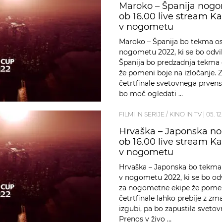
Maroko – Španija nogom
ob 16.00 live stream K
v nogometu
Maroko – Španija bo tekma os
nogometu 2022, ki se bo odvil
Španija bo predzadnja tekma 
že pomeni boje na izločanje. 
četrtfinale svetovnega prvens
bo moč ogledati …
FILMI IN SERIJE / KINO IN TV
|
05. 1
Hrvaška – Japonska nog
ob 16.00 live stream K
v nogometu
Hrvaška – Japonska bo tekma
v nogometu 2022, ki se bo odv
za nogometne ekipe že pomeni
četrtfinale lahko prebije z z
izgubi, pa bo zapustila svet
Prenos v živo …