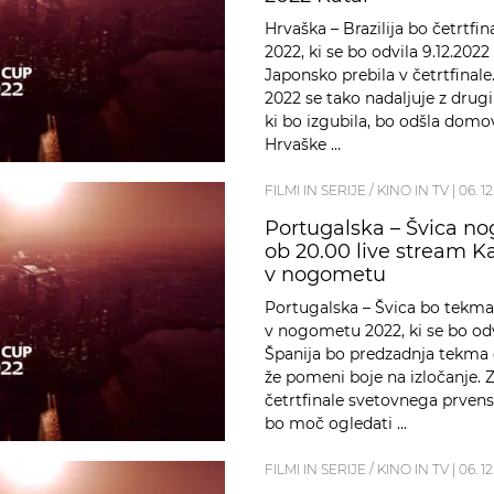
Hrvaška – Brazilija bo četrtf
2022, ki se bo odvila 9.12.202
Japonsko prebila v četrtfina
2022 se tako nadaljuje z drug
ki bo izgubila, bo odšla domo
Hrvaške …
FILMI IN SERIJE / KINO IN TV
|
06. 1
Portugalska – Švica no
ob 20.00 live stream K
v nogometu
Portugalska – Švica bo tekma
v nogometu 2022, ki se bo odv
Španija bo predzadnja tekma 
že pomeni boje na izločanje. 
četrtfinale svetovnega prvens
bo moč ogledati …
FILMI IN SERIJE / KINO IN TV
|
06. 1