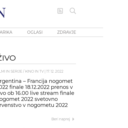
ARIKA
OGLASI
ZDRAVJE
ŽIVO
LMI IN SERIJE / KINO IN TV
|
17. 12. 2022
rgentina – Francija nogomet
022 finale 18.12.2022 prenos v
ivo ob 16.00 live stream finale
ogomet 2022 svetovno
rvenstvo v nogometu 2022
Beri naprej