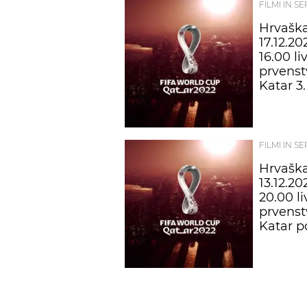
FILMI IN SE
Hrvašk
17.12.20
16.00 l
prvens
Katar 3
FILMI IN SE
Hrvašk
13.12.20
20.00 l
prvens
Katar p