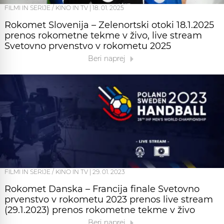
FILMI IN SERIJE / KINO IN TV
|
18. 01. 2025
Rokomet Slovenija – Zelenortski otoki 18.1.2025
prenos rokometne tekme v živo, live stream
Svetovno prvenstvo v rokometu 2025
Beri naprej
FILMI IN SERIJE / KINO IN TV
|
29. 01. 2023
Rokomet Danska – Francija finale Svetovno
prvenstvo v rokometu 2023 prenos live stream
(29.1.2023) prenos rokometne tekme v živo
Beri naprej