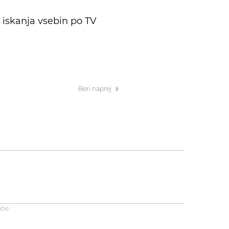
, iskanja vsebin po TV
Beri naprej
abe