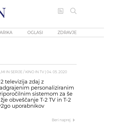
ARIKA
OGLASI
ZDRAVJE
LMI IN SERIJE / KINO IN TV
|
04. 05. 2020
-2 televizija zdaj z
adgrajenim personaliziranim
riporočilnim sistemom za še
ažje obveščanje T-2 TV in T-2
v2go uporabnikov
Beri naprej