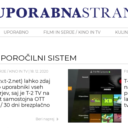
UPORABNO
FILMI IN SERIJE / KINO IN TV
KULIN
RIPOROČILNI SISTEM
RIJE / KINO IN TV
|
18. 12. 2020
FI
tv.t-2.net) lahko zdaj
T
o uporabniki vseh
n
jev, saj je T-2 TV na
p
ot samostojna OTT
l
 / 30 dni brezplačno
t
Beri naprej