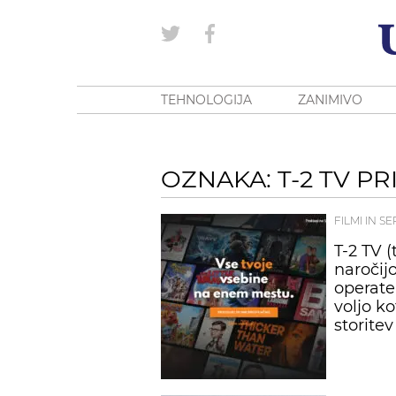
TEHNOLOGIJA
ZANIMIVO
OZNAKA: T-2 TV P
FILMI IN SE
T-2 TV (
naročij
operater
voljo k
storitev