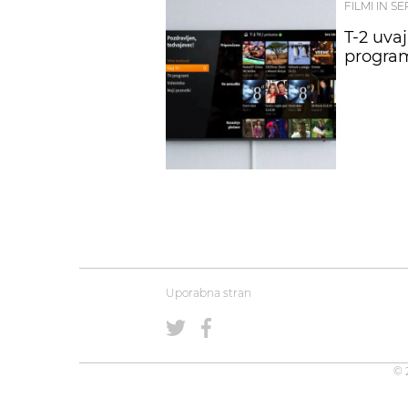
FILMI IN SE
T-2 uvaj
program
Uporabna stran
© 