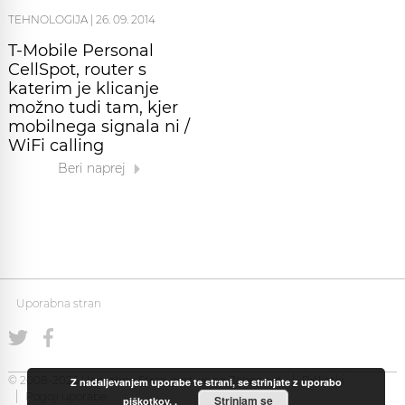
TEHNOLOGIJA
|
26. 09. 2014
T-Mobile Personal
CellSpot, router s
katerim je klicanje
možno tudi tam, kjer
mobilnega signala ni /
WiFi calling
Beri naprej
Uporabna stran
© 2008-2026 Uporabna Stran gostuje na
Zabec.net
Piškotki
Z nadaljevanjem uporabe te strani, se strinjate z uporabo
Pogoji uporabe
Strinjam se
piškotkov.
.