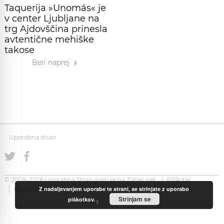
Taquerija »Unomás« je
v center Ljubljane na
trg Ajdovščina prinesla
avtentične mehiške
takose
Beri naprej
Uporabna stran
© 2008-2026 Uporabna Stran gostuje na
Zabec.net
Piškotki
Z nadaljevanjem uporabe te strani, se strinjate z uporabo
Pogoji uporabe
Strinjam se
piškotkov.
.