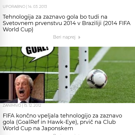
UPORABNO
|
14. 03. 2013
Tehnologija za zaznavo gola bo tudi na
Svetovnem prvenstvu 2014 v Braziliji (2014 FIFA
World Cup)
Beri naprej
ZANIMIVO
|
15. 12. 2012
FIFA končno vpeljala tehnologijo za zaznavo
gola (GoalRef in Hawk-Eye), prvič na Club
World Cup na Japonskem