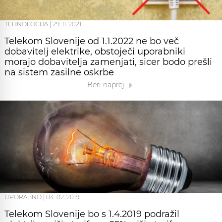
TEHNOLOGIJA
|
29. 11. 2021
Telekom Slovenije od 1.1.2022 ne bo več
dobavitelj elektrike, obstoječi uporabniki
morajo dobavitelja zamenjati, sicer bodo prešli
na sistem zasilne oskrbe
Beri naprej
UPORABNO
|
04. 02. 2019
Telekom Slovenije bo s 1.4.2019 podražil