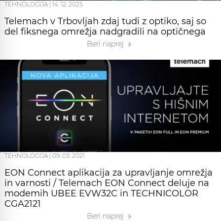
TEHNOLOGIJA
|
14. 12. 2025
Telemach v Trbovljah zdaj tudi z optiko, saj so
del fiksnega omrežja nadgradili na optičnega
Beri naprej
TEHNOLOGIJA
|
09. 03. 2021
EON Connect aplikacija za upravljanje omrežja
in varnosti / Telemach EON Connect deluje na
modemih UBEE EVW32C in TECHNICOLOR
CGA2121
Beri naprej