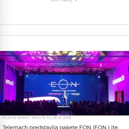
FILMI IN SERIJE / KINO IN TV
|
18. 10. 2018
Telemach predstavlja pakete EON (EON Lite,