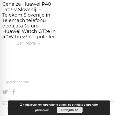
Cena za Huawei P40
Pro+ v Sloveniji –
Telekom Slovenije in
Telemach telefonu
dodajata še uro
Huawei Watch GT2e in
40W brezžični polnilec
Beri naprej
Uporabna stran
© 2008-2026 Uporabna Stran gostuje na
Zabec.net
Piškotki
Z nadaljevanjem uporabe te strani, se strinjate z uporabo
Pogoji uporabe
Strinjam se
piškotkov.
.