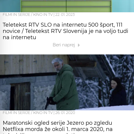
FILMI IN SERIJE / KINO IN TV
|
22. 01. 2023
Teletekst RTV SLO na internetu 500 šport, 111
novice / Teletekst RTV Slovenija je na voljo tudi
na internetu
Beri naprej
FILMI IN SERIJE / KINO IN TV
|
26. 01. 2020
Maratonski ogled serije Jezero po zgledu
Netflixa morda že okoli 1. marca 2020, na