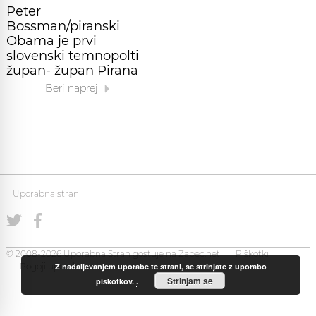
Peter
Bossman/piranski
Obama je prvi
slovenski temnopolti
župan- župan Pirana
Beri naprej
Uporabna stran
© 2008-2026 Uporabna Stran gostuje na
Zabec.net
Piškotki
Z nadaljevanjem uporabe te strani, se strinjate z uporabo
Pogoji uporabe
Strinjam se
piškotkov.
.