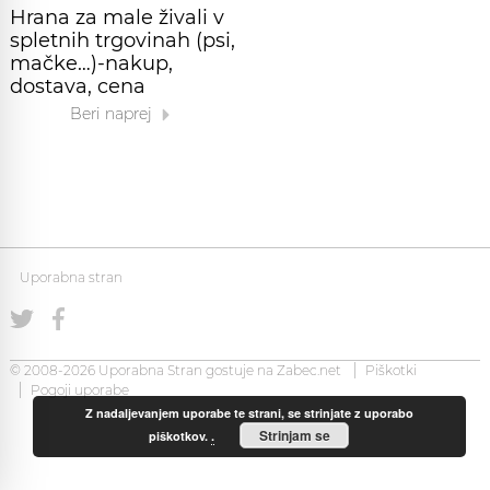
Hrana za male živali v
spletnih trgovinah (psi,
mačke…)-nakup,
dostava, cena
Beri naprej
Uporabna stran
© 2008-2026 Uporabna Stran gostuje na
Zabec.net
Piškotki
Pogoji uporabe
Z nadaljevanjem uporabe te strani, se strinjate z uporabo
Strinjam se
piškotkov.
.