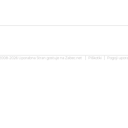
2008-2026 Uporabna Stran gostuje na
Zabec.net
Piškotki
Pogoji upor