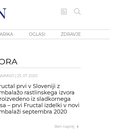
ARIKA
OGLASI
ZDRAVJE
VORA
ANIMIVO
|
25. 07. 2020
ructal prvi v Sloveniji z
mbalažo rastlinskega izvora
roizvedeno iz sladkornega
rsa – prvi Fructal izdelki v novi
mbalaži septembra 2020
Beri naprej