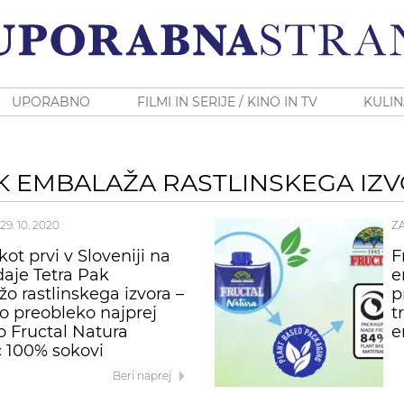
UPORABNO
FILMI IN SERIJE / KINO IN TV
KULIN
K EMBALAŽA RASTLINSKEGA IZ
29. 10. 2020
Z
kot prvi v Sloveniji na
F
daje Tetra Pak
e
o rastlinskega izvora –
p
o preobleko najprej
t
o Fructal Natura
e
 100% sokovi
Beri naprej