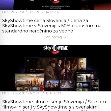
FILMI IN SERIJE / KINO IN TV
|
14. 12. 2022
SkyShowtime cena Slovenija / Cena za
SkyShowtime v Sloveniji s 50% popustom na
standardno naročnino za vedno
Beri naprej
FILMI IN SERIJE / KINO IN TV
|
13. 12. 2022
SkyShowtime filmi in serije Slovenija / Seznam
filmov in serij v SkyShowtime s slovenskimi