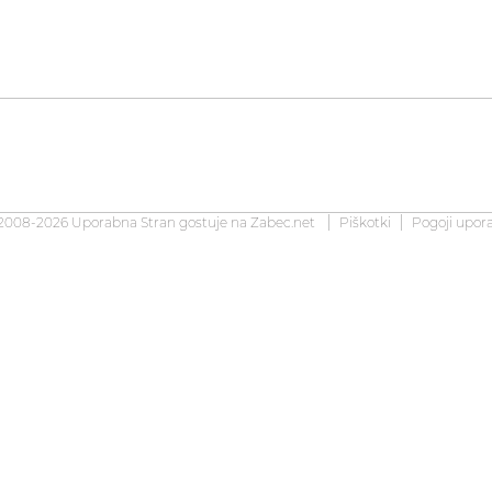
2008-2026 Uporabna Stran gostuje na
Zabec.net
Piškotki
Pogoji upor