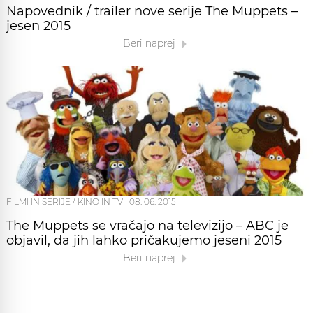
Napovednik / trailer nove serije The Muppets –
jesen 2015
Beri naprej
FILMI IN SERIJE / KINO IN TV
|
08. 06. 2015
The Muppets se vračajo na televizijo – ABC je
objavil, da jih lahko pričakujemo jeseni 2015
Beri naprej