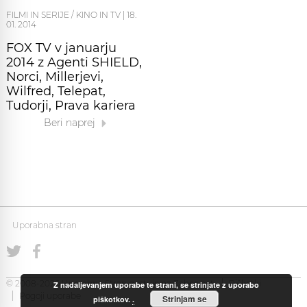
FILMI IN SERIJE / KINO IN TV
|
18.
01. 2014
FOX TV v januarju
2014 z Agenti SHIELD,
Norci, Millerjevi,
Wilfred, Telepat,
Tudorji, Prava kariera
Beri naprej
Uporabna stran
© 2008-2026 Uporabna Stran gostuje na
Zabec.net
Piškotki
Z nadaljevanjem uporabe te strani, se strinjate z uporabo
Pogoji uporabe
Strinjam se
piškotkov.
.