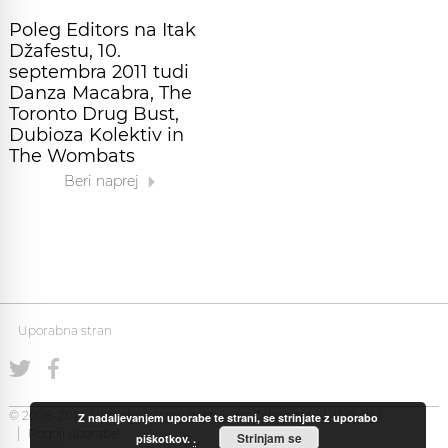
Poleg Editors na Itak
Džafestu, 10.
septembra 2011 tudi
Danza Macabra, The
Toronto Drug Bust,
Dubioza Kolektiv in
The Wombats
Beri naprej
Uporabna stran
© 2008-2026 Uporabna Stran gostuje na
Zabec.net
Piškotki
Z nadaljevanjem uporabe te strani, se strinjate z uporabo
Pogoji uporabe
Strinjam se
piškotkov.
.