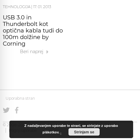
TEHNOLOGIJA
|
17. 01. 2013
USB 3.0 in
Thunderbolt kot
optična kabla tudi do
100m dolžine by
Corning
Beri naprej
Uporabna stran
© 2008-2026 Uporabna Stran gostuje na
Zabec.net
Piškotki
Z nadaljevanjem uporabe te strani, se strinjate z uporabo
Pogoji uporabe
Strinjam se
piškotkov.
.