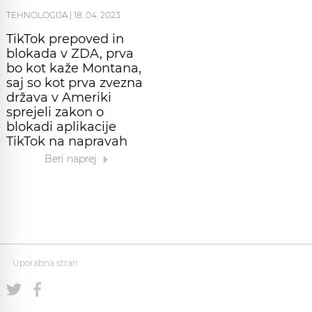
TEHNOLOGIJA
|
18. 04. 2023
TikTok prepoved in
blokada v ZDA, prva
bo kot kaže Montana,
saj so kot prva zvezna
država v Ameriki
sprejeli zakon o
blokadi aplikacije
TikTok na napravah
Beri naprej
Uporabna stran