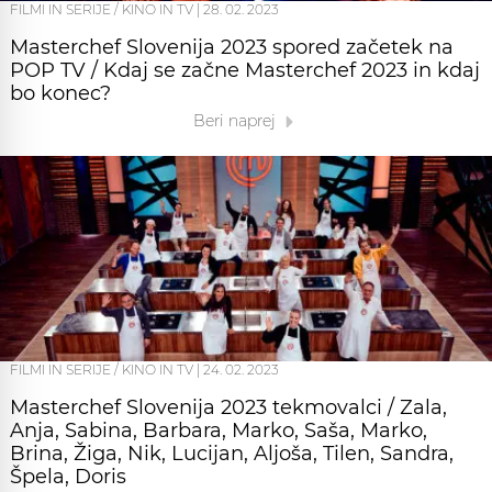
FILMI IN SERIJE / KINO IN TV
|
28. 02. 2023
Masterchef Slovenija 2023 spored začetek na
POP TV / Kdaj se začne Masterchef 2023 in kdaj
bo konec?
Beri naprej
FILMI IN SERIJE / KINO IN TV
|
24. 02. 2023
Masterchef Slovenija 2023 tekmovalci / Zala,
Anja, Sabina, Barbara, Marko, Saša, Marko,
Brina, Žiga, Nik, Lucijan, Aljoša, Tilen, Sandra,
Špela, Doris